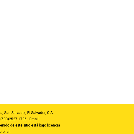
a, San Salvador, El Salvador, C.A.
:(503)2527-1706 | Email:
nido de este sitio está bajo licencia
ional.