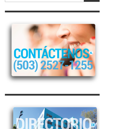
RVADA
GESTIÓN ESTRATÉGICA
HOMICIDIOS
MARCO PRESUPUESTARIO
HOMICIDIOS CULPOSOS
CHIVOS
HURTOS
ES
ROBOS DE VEHÍCULOS
ÓN CIUDADANA
LESIONES
ROBOS Y HURTOS DE VEHÍCULOS CON
MERCADERÍA
SECUESTROS
VIOLACIÓN