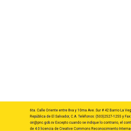
6ta. Calle Oriente entre 8va y 10ma Ave. Sur # 42 Barrio La Veg
República de El Salvador, C.A. Teléfonos: (503)2527-1255 y Fax
oir@pnc.gob.sv
Excepto cuando se indique lo contrario, el conte
de 4.0 licencia de Creative Commons Reconocimiento Internac