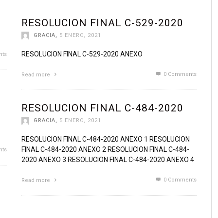
NARIOS
SUBSISDIOS E INCENTIVOS FISCALES
ÍNDICE DE INFORMACIÓN RESE
RESOLUCION FINAL C-529-2020
RECURSOS PÚBLICOS DESTINADOS A PRIVADOS
DIRECTORIO TELEFONICO
GRACIA
,
5 ENERO, 2021
L
REMUNERACIONES
GUÍA DE ORGANIZACIÓN DE AR
RESOLUCION FINAL C-529-2020 ANEXO
ts
INVENTARIOS
RESOLUCIONES DE SOLICITUD
0 Comments
Read more
IÓN LEGAL
VIAJES
MECANISMOS DE PARTICIPACI
RESOLUCION FINAL C-484-2020
ESTADOS FINANCIEROS
GRACIA
,
5 ENERO, 2021
CONCESIONES Y AUTORIZACIONES
RESOLUCION FINAL C-484-2020 ANEXO 1 RESOLUCION
CONTRATACIONES Y ADQUISICIONES
FINAL C-484-2020 ANEXO 2 RESOLUCION FINAL C-484-
ts
2020 ANEXO 3 RESOLUCION FINAL C-484-2020 ANEXO 4
OFERTANTES Y CONTRATISTAS
0 Comments
Read more