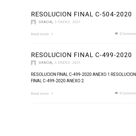
REGLAMENTO DE LA LEY PRINCIPAL
DIRECTORIO DE FUNCIO
RESOLUCION FINAL C-504-2020
MANUALES BÁSICOS DE LA INSTITUCIÓN
LISTADO SE ASESORES
GRACIA
,
5 ENERO, 2021
OTROS DOCUMENTOS NORMATIVOS
PLAN OPERATIVO ANUA
0 Commen
Read more
ACTAS DEL CONSEJO
MEMORIAS DE LABORES
RESOLUCION FINAL C-499-2020
ORGANIGRAMA
INFORMES POR DISPOSIC
GRACIA
,
5 ENERO, 2021
SELECCIÓN Y CONTRATACIÓN DE PERSONAL
OBRAS EN EJECUSIÓN
RESOLUCION FINAL C-499-2020 ANEXO 1 RESOLUCION
ESTADÍSTICA
FINAL C-499-2020 ANEXO 2
0 Commen
Read more