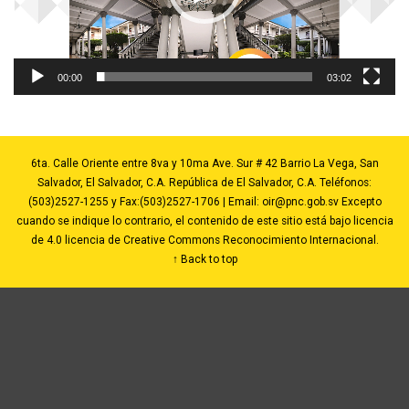
00:00
03:02
6ta. Calle Oriente entre 8va y 10ma Ave. Sur # 42 Barrio La Vega, San
Salvador, El Salvador, C.A. República de El Salvador, C.A. Teléfonos:
(503)2527-1255 y Fax:(503)2527-1706 | Email:
oir@pnc.gob.sv
Excepto
cuando se indique lo contrario, el contenido de este sitio está bajo licencia
de 4.0 licencia de Creative Commons Reconocimiento Internacional.
↑ Back to top